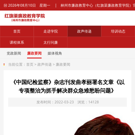
2026年08月10日 星期一 | 林州市廉政教育中心（红旗渠廉政教育学院）

首页
走进学院
政声传递
培训动态
课程体系
太行问廉
党政新闻
廉政要闻
媒体视角
当前位置：
首页
>
政声传递
>
廉政要闻
《中国纪检监察》杂志刊发曲孝丽署名文章《以
专项整治为抓手解决群众急难愁盼问题》
发布时间：2022-03-23 浏览：14128