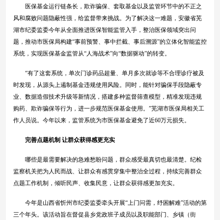
医保基金运行链条长，欺诈骗保、套取基金以及监管环节中的不正之
风和腐败问题隐蔽性强，给监督带来挑战。为了解决这一难题，安徽省芜
湖市纪委监委今年从全面推进医保智能监管入手，整治医保领域突出问
题，推动市医保局构建“事前预警、事中拦截、事后溯源”的立体化智能监控
系统，实现医保基金监管从“人海战术”向“数据驱动”的转变。
“有了这套系统，单次门诊药品超量、单月多次就诊等不合理诊疗被及
时发现，从源头上遏制基金违规使用风险。同时，能针对骗保手段隐蔽专
业、数据造假技术升级等新情况，搭建多种监督筛查模型，精准发现违规
购药、欺诈骗保等行为，进一步规范医保基金使用。”芜湖市医保局相关工
作人员说。今年以来，监管系统为市医保基金避免了近60万元损失。
完善点题机制 让群众获得感更充实
哪些是最需要解决的急难愁盼问题，群众感受最真切也最清楚。纪检
监察机关把为人民而战、让群众有感贯穿集中整治全过程，持续完善群众
点题工作机制，倾听民声、收集民意，让群众获得感更加充实。
今年是山西省忻州市纪委监委牵头开展“上门问需，纾困解难”活动的第
三个年头。该活动旨在督促县乡党政班子成员以及职能部门、乡镇（街