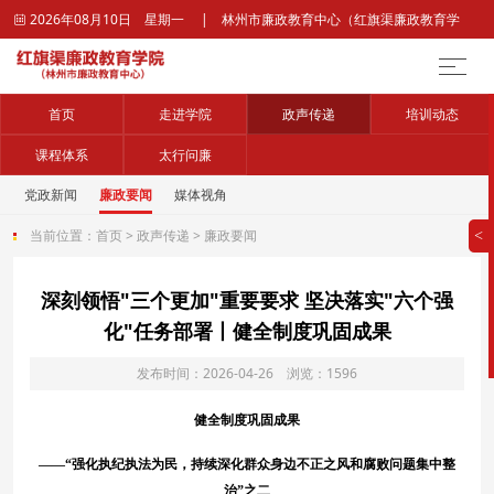
2026年08月10日 星期一 | 林州市廉政教育中心（红旗渠廉政教育学

院）官网
首页
走进学院
政声传递
培训动态
课程体系
太行问廉
党政新闻
廉政要闻
媒体视角
当前位置：
首页
>
政声传递
>
廉政要闻
>
深刻领悟"三个更加"重要要求 坚决落实"六个强
化"任务部署丨健全制度巩固成果
发布时间：2026-04-26 浏览：1596
健全制度巩固成果
——“强化执纪执法为民，持续深化群众身边不正之风和腐败问题集中整
治”之二