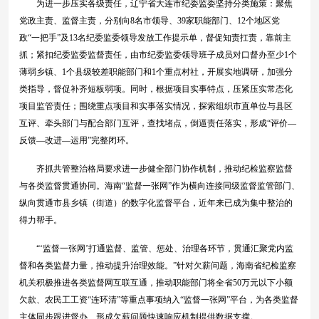
为进一步压实各级责任，辽宁省大连市纪委监委坚持分类施策：聚焦
党政主责、监督主责，分别向8名市领导、39家职能部门、12个地区党
政“一把手”及13名纪委监委领导发放工作提示单，督促知责扛责，靠前主
抓；紧扣纪委监委监督责任，由市纪委监委领导班子成员对口督办至少1个
薄弱乡镇、1个县级较差职能部门和1个重点村社，开展实地调研，加强分
类指导，督促补齐短板弱项。同时，根据项目实事特点，压紧压实常态化
项目监管责任；围绕重点项目和实事落实情况，探索组织市直单位与县区
互评、牵头部门与配合部门互评，查找堵点，倒逼责任落实，形成“评价—
反馈—改进—运用”完整闭环。
齐抓共管整治格局要求进一步健全部门协作机制，推动纪检监察监督
与各类监督贯通协同。海南“监督一张网”作为横向连接同级监督监管部门、
纵向贯通市县乡镇（街道）的数字化监督平台，近年来已成为集中整治的
得力帮手。
“‘监督一张网’打通监督、监管、惩处、治理各环节，贯通汇聚党内监
督和各类监督力量，推动提升治理效能。”针对欠薪问题，海南省纪检监察
机关积极推进各类监督网互联互通，推动职能部门将全省50万元以下小额
欠款、农民工工资“连环清”等重点事项纳入“监督一张网”平台，为各类监督
主体同步跟进督办、形成欠薪问题快速响应机制提供数据支撑。