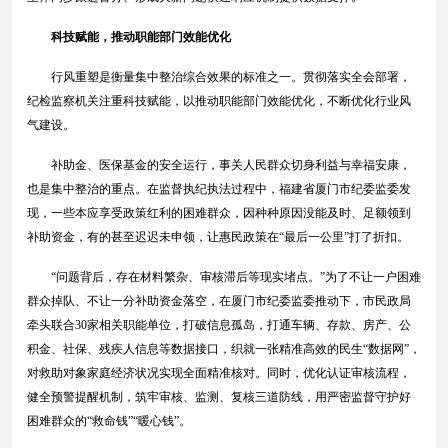
科技赋能，推动职能部门效能优化
行风重塑是衡量集中整治综合效果的标准之一。贯彻落实全会部署，
纪检监察机关注重科技赋能，以推动职能部门效能优化，不断优化行业风
气建设。
补助金、医保基金的安全运行，事关人民群众切身利益与幸福安康，
也是集中整治的重点。在监督执纪执法过程中，福建省厦门市纪委监委发
现，一些本应享受政策红利的困难群众，因种种原因没能及时、足额领到
补助资金，有的甚至迟迟未申领，让惠民政策在“最后一公里”打了折扣。
“问题背后，存在材料繁杂、审核滞后等现实堵点。”为了不让一户困难
群众掉队、不让一分补助资金落空，在厦门市纪委监委推动下，市民政局
牵头联合30家相关职能单位，打破信息孤岛，打通车辆、存款、房产、公
积金、社保、残疾人信息等数据接口，织就一张精准高效的民生“数据网”，
对救助对象家庭经济状况实现全面精准核对。同时，优化认证审核流程，
健全预警提醒机制，筑牢审核、监测、复核三道防线，用严密监督守护好
困难群众的“救命钱”“暖心钱”。