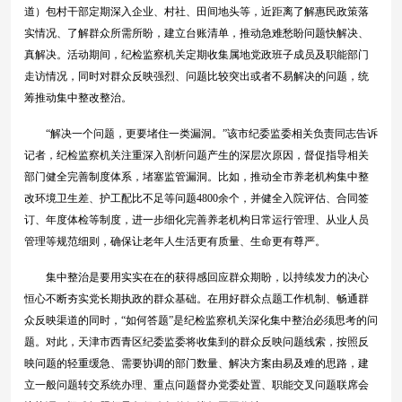
道）包村干部定期深入企业、村社、田间地头等，近距离了解惠民政策落
实情况、了解群众所需所盼，建立台账清单，推动急难愁盼问题快解决、
真解决。活动期间，纪检监察机关定期收集属地党政班子成员及职能部门
走访情况，同时对群众反映强烈、问题比较突出或者不易解决的问题，统
筹推动集中整改整治。
“解决一个问题，更要堵住一类漏洞。”该市纪委监委相关负责同志告诉
记者，纪检监察机关注重深入剖析问题产生的深层次原因，督促指导相关
部门健全完善制度体系，堵塞监管漏洞。比如，推动全市养老机构集中整
改环境卫生差、护工配比不足等问题4800余个，并健全入院评估、合同签
订、年度体检等制度，进一步细化完善养老机构日常运行管理、从业人员
管理等规范细则，确保让老年人生活更有质量、生命更有尊严。
集中整治是要用实实在在的获得感回应群众期盼，以持续发力的决心
恒心不断夯实党长期执政的群众基础。在用好群众点题工作机制、畅通群
众反映渠道的同时，“如何答题”是纪检监察机关深化集中整治必须思考的问
题。对此，天津市西青区纪委监委将收集到的群众反映问题线索，按照反
映问题的轻重缓急、需要协调的部门数量、解决方案由易及难的思路，建
立一般问题转交系统办理、重点问题督办党委处置、职能交叉问题联席会