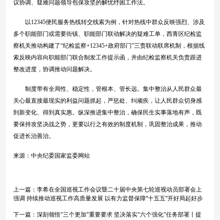
议协调、疑难问题领导包保攻坚的解忧纾困工作法。
以12345便民服务热线转交线索为例，针对热线中群众反映强烈、涉及
多个职能部门或需要街镇、职能部门联动解决的疑难工单，西青区纪检监
察机关推动构建了“纪检监察+12345+政府部门”三责联动联席机制，根据线
索反映内容向职能部门联合制发工作提示函，并由纪检监察机关负责跟进
整改进度，协调推动问题解决。
制度带有全局性、稳定性，管根本、管长远。集中整治从人民群众最
关心最直接最现实的利益问题抓起，严惩处、纠顽疾，让人民群众切身感
到新变化、得到真实惠。纵深推进集中整治，确保民生实事落地有声，既
要保持攻坚决战之势，更要以行之有效的制度机制，巩固整治成果，推动
促进长治善治。
来源：中央纪委国家监委网站
上一篇：
李希在全国巡视工作会议暨二十届中央第七轮巡视动员部署会上
强调 持续推动巡视工作高质量发展 以有力监督保障“十五五”开好局起好步
下一篇：
深刻领悟"三个更加"重要要求 坚决落实"六个强化"任务部署丨提