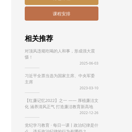
课程安排
相关推荐
对顶风违规吃喝的人和事，形成强大震
慑！
2025-06-03
习近平全票当选为国家主席、中央军委
主席
2023-03-10
【红廉记忆2022】之一 —— 厚植廉洁文
化 涵养清风正气 打造廉洁教育新高地
2022-12-26
党纪学习教育 · 每日一课丨政治纪律是什
么，违反政治纪律的行为有哪些？